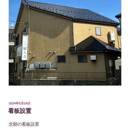
投
2024年5月24日
稿
看板設置
日:
念願の看板設置