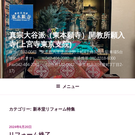
コ
ン
テ
ン
ツ
真宗大谷派（東本願寺）開教所願入
へ
寺(上宮寺東京支院)
ス
住所 192-0041 東京都八王子市中野上町4丁目32-1（駐車場5台
キ
停められます） ℡042-404-2080 直通携帯 080-8318-6000
ッ
Fax042-404-2081 (旧住所142-0042 東京都品川区豊町3丁目2-
プ
17)
メニュー
カテゴリー:
新本堂リフォーム特集
投
2024年6月20日
稿
リフォーム終了