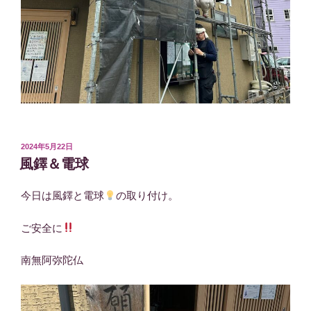
投
2024年5月22日
稿
風鐸＆電球
日:
今日は風鐸と電球
の取り付け。
ご安全に
南無阿弥陀仏