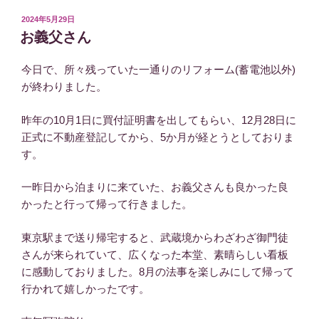
投
2024年5月29日
稿
お義父さん
日:
今日で、所々残っていた一通りのリフォーム(蓄電池以外)
が終わりました。
昨年の10月1日に買付証明書を出してもらい、12月28日に
正式に不動産登記してから、5か月が経とうとしておりま
す。
一昨日から泊まりに来ていた、お義父さんも良かった良
かったと行って帰って行きました。
東京駅まで送り帰宅すると、武蔵境からわざわざ御門徒
さんが来られていて、広くなった本堂、素晴らしい看板
に感動しておりました。8月の法事を楽しみにして帰って
行かれて嬉しかったです。