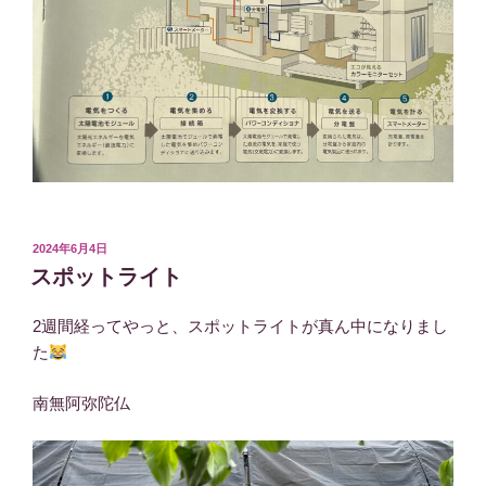
投
2024年6月4日
稿
スポットライト
日:
2週間経ってやっと、スポットライトが真ん中になりまし
た
南無阿弥陀仏