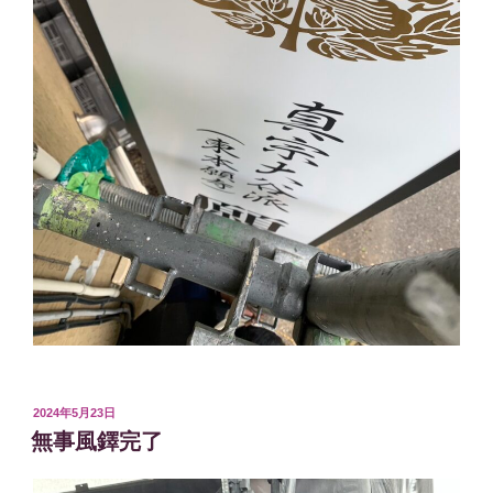
投
2024年5月23日
稿
無事風鐸完了
日: