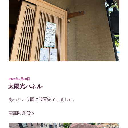
投
2024年5月20日
稿
太陽光パネル
日:
あっという間に設置完了しました。
南無阿弥陀仏