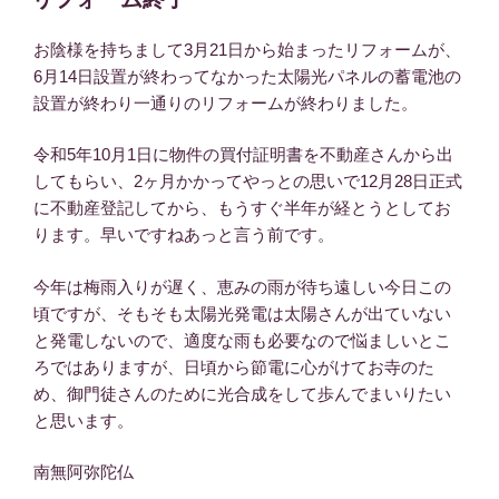
日:
お陰様を持ちまして3月21日から始まったリフォームが、
6月14日設置が終わってなかった太陽光パネルの蓄電池の
設置が終わり一通りのリフォームが終わりました。
令和5年10月1日に物件の買付証明書を不動産さんから出
してもらい、2ヶ月かかってやっとの思いで12月28日正式
に不動産登記してから、もうすぐ半年が経とうとしてお
ります。早いですねあっと言う前です。
今年は梅雨入りが遅く、恵みの雨が待ち遠しい今日この
頃ですが、そもそも太陽光発電は太陽さんが出ていない
と発電しないので、適度な雨も必要なので悩ましいとこ
ろではありますが、日頃から節電に心がけてお寺のた
め、御門徒さんのために光合成をして歩んでまいりたい
と思います。
南無阿弥陀仏