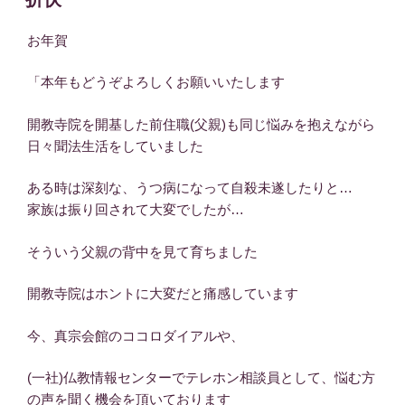
日:
お年賀
「本年もどうぞよろしくお願いいたします
開教寺院を開基した前住職(父親)も同じ悩みを抱えながら
日々聞法生活をしていました
ある時は深刻な、うつ病になって自殺未遂したりと…
家族は振り回されて大変でしたが…
そういう父親の背中を見て育ちました
開教寺院はホントに大変だと痛感しています
今、真宗会館のココロダイアルや、
(一社)仏教情報センターでテレホン相談員として、悩む方
の声を聞く機会を頂いております