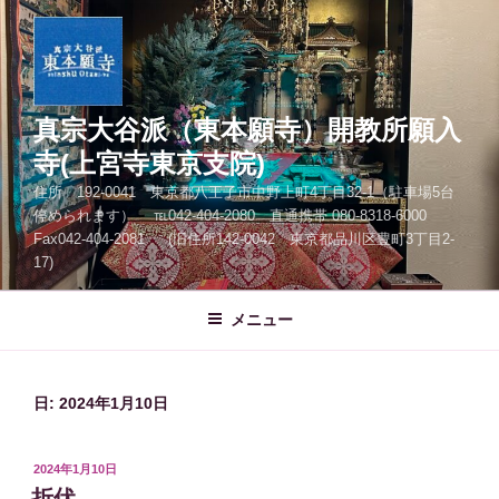
コ
ン
テ
ン
ツ
真宗大谷派（東本願寺）開教所願入
へ
寺(上宮寺東京支院)
ス
住所 192-0041 東京都八王子市中野上町4丁目32-1（駐車場5台
キ
停められます） ℡042-404-2080 直通携帯 080-8318-6000
ッ
Fax042-404-2081 (旧住所142-0042 東京都品川区豊町3丁目2-
プ
17)
メニュー
日:
2024年1月10日
投
2024年1月10日
稿
折伏