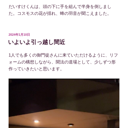
だいすけくんは、頭の下に手を組んで半身を倒しまし
た。コスモスの花が揺れ、蜂の羽音が聞こえました。
投
2024年1月10日
稿
いよいよ引っ越し間近
日:
1人でも多くの御門徒さんに来ていただけるように、リフ
ォームの構想しながら、聞法の道場として、少しずつ形
作っていきたいと思います。