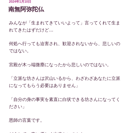
投
2024年1月10日
稿
南無阿弥陀仏
日:
みんなが「生まれてきていいよって」言ってくれて生ま
れてきたはずだけど…
何処へ行っても迫害され、歓迎されないから、悲しいの
ではない。
宮殿が木っ端微塵になったから悲しいのではない。
「立派な坊さんは沢山いるから、わざわざあなたに立派
になってもらう必要はありません」
「自分の身の事実を素直に白状できる坊さんになってく
ださい」
恩師の言葉です。