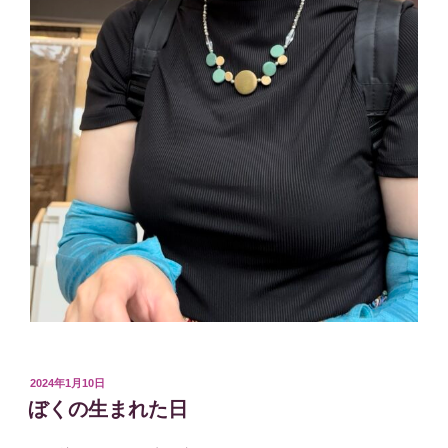
投
2024年1月10日
稿
ぼくの生まれた日
日: