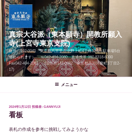
コ
ン
テ
ン
ツ
真宗大谷派（東本願寺）開教所願入
へ
寺(上宮寺東京支院)
ス
住所 192-0041 東京都八王子市中野上町4丁目32-1（駐車場5台
キ
停められます） ℡042-404-2080 直通携帯 080-8318-6000
ッ
Fax042-404-2081 (旧住所142-0042 東京都品川区豊町3丁目2-
プ
17)
メニュー
投
2024年1月12日
投稿者:
GANNYUJI
稿
看板
日:
表札の作成を参考に挑戦してみようかな