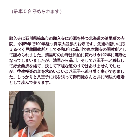
（駐車５台停められます）
願入寺は石川県輪島市の願入寺に起源を持つ北海道の清里町の寺
院。令和5年で100年経つ真宗大谷派のお寺です。先達の願いに応
えるべく戸越開教所として令和3年に品川で東本願寺の開教所とし
て認められました。清里町のお寺は民泊に変わり令和2年に廃寺と
なってしまいましたが、清里から品川。そして八王子へと移転し
て紆余曲折を経て、決して平坦な道のりではありませんでした
が、往生極楽の道を求めいよいよ八王子へ辿り着く事ができまし
た。しっかりと八王子に根を張って御門徒さんと共に聞法の道場
として歩んで参ります。