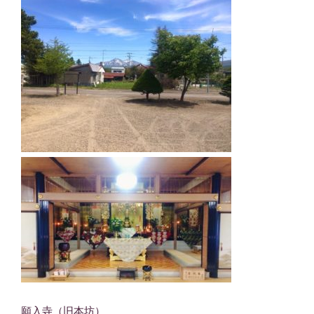
願入寺（旧本坊）