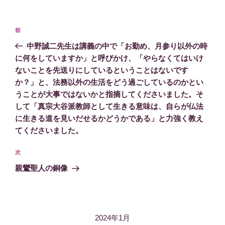
投
過
前
稿
去
中野誠二先生は講義の中で「お勤め、月参り以外の時
ナ
の
に何をしていますか」と呼びかけ、「やらなくてはいけ
ビ
投
ないことを先送りにしているということはないです
稿
ゲ
か？」と、法務以外の生活をどう過ごしているのかとい
ー
うことが大事ではないかと指摘してくださいました。そ
して「真宗大谷派教師として生きる意味は、自らが仏法
シ
に生きる道を見いだせるかどうかである」と力強く教え
ョ
てくださいました。
ン
次
次
の
親鸞聖人の銅像
投
稿
2024年1月