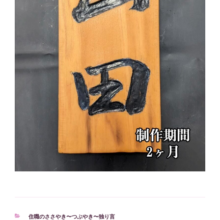
カ
住職のささやき〜つぶやき〜独り言