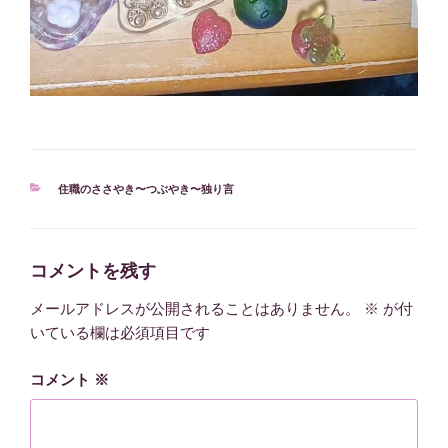
カ
住職のささやき〜つぶやき〜独り言
テ
ゴ
リ
ー
コメントを残す
メールアドレスが公開されることはありません。
※
が付
いている欄は必須項目です
コメント
※