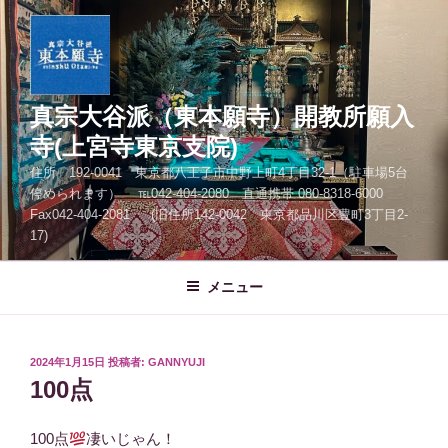
コ
ン
テ
ン
ツ
真宗大谷派（東本願寺）開教所願入
へ
寺(上宮寺東京支院)
ス
住所 192-0041 東京都八王子市中野上町4丁目32-1（駐車場5台
キ
停められます） ℡042-404-2080 直通携帯 080-8318-6000
ッ
Fax042-404-2081 (旧住所142-0042 東京都品川区豊町3丁目2-
プ
17)
メニュー
投
2024年1月15日
投稿者:
GANNYUJI
稿
100点
日:
100点
凄いじゃん！