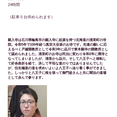
24時間
（駐車５台停められます）
願入寺は石川県輪島市の願入寺に起源を持つ北海道の清里町の寺
院。令和5年で100年経つ真宗大谷派のお寺です。先達の願いに応
えるべく戸越開教所として令和3年に品川で東本願寺の開教所とし
て認められました。清里町のお寺は民泊に変わり令和2年に廃寺と
なってしまいましたが、清里から品川。そして八王子へと移転し
て紆余曲折を経て、決して平坦な道のりではありませんでした
が、往生極楽の道を求めいよいよ八王子へ辿り着く事ができまし
た。しっかりと八王子に根を張って御門徒さんと共に聞法の道場
として歩んで参ります。