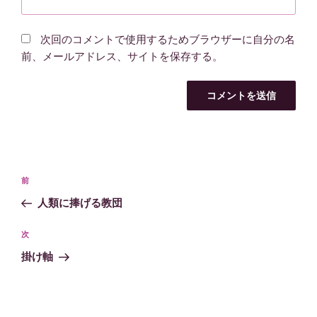
次回のコメントで使用するためブラウザーに自分の名
前、メールアドレス、サイトを保存する。
投
過
前
稿
去
人類に捧げる教団
ナ
の
ビ
投
次
次
稿
ゲ
の
掛け軸
投
ー
稿
シ
ョ