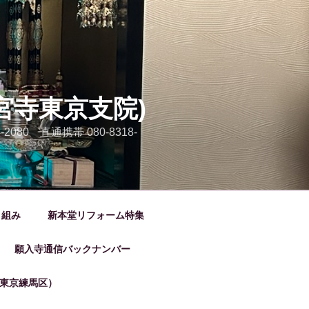
宮寺東京支院)
80 直通携帯 080-8318-
り組み
新本堂リフォーム特集
願入寺通信バックナンバー
東京練馬区）