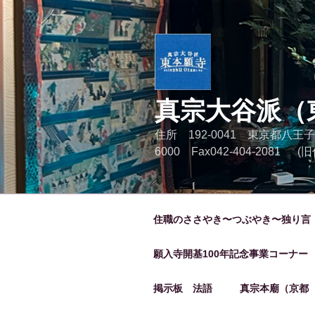
コ
ン
テ
ン
ツ
へ
真宗大谷派（
ス
キ
住所 192-0041 東京都八王子
ッ
6000 Fax042-404-2081
プ
住職のささやき〜つぶやき〜独り言
願入寺開基100年記念事業コーナー
掲示板 法語
真宗本廟（京都