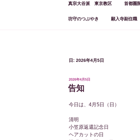
真宗大谷派 東京教区
首都圏
坊守のつぶやき
願入寺副住職
日:
2026年4月5日
投
2026年4月5日
稿
告知
日:
今日は、4月5日（日）
清明
小笠原返還記念日
ヘアカットの日