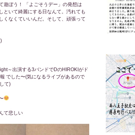
て遊ぼう！ 「よごそうデー」の発想は
しといて綺麗にする日なんて。汚れても
しくなくていいんだ。そして、頑張って
)
KI’s Night～出演する3バンドでDのHIROKIがド
報 でした〜(気になるライブがあるので
して)
〜
んて悲しい