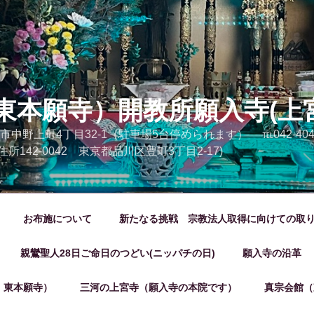
東本願寺）開教所願入寺(上
市中野上町4丁目32-1（駐車場5台停められます） ℡042-404-20
 (旧住所142-0042 東京都品川区豊町3丁目2-17)
お布施について
新たなる挑戦 宗教法人取得に向けての取
親鸞聖人28日ご命日のつどい(ニッパチの日)
願入寺の沿革
 東本願寺）
三河の上宮寺（願入寺の本院です）
真宗会館（