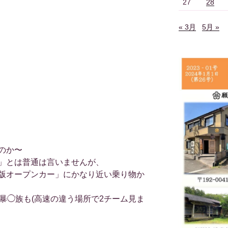
27
28
« 3月
5月 »
のか〜
」とは普通は言いませんが、
版オープンカー」にかなり近い乗り物か
暴◯族も(高速の違う場所で2チーム見ま